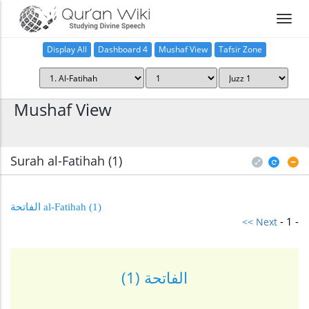
Display All
Dashboard 4
Mushaf View
Tafsir Zone
Home
Mushaf View
Surah al-Fatihah (1
)
(1) al-Fatihah الفاتحة
- 1 -
<< Next
الفاتحة (1)