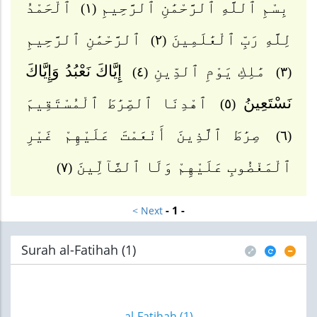
بِسْمِ ٱللَّهِ ٱلرَّحْمَٰنِ ٱلرَّحِيمِ
ٱلْحَمْدُ
(١)
لِلَّهِ رَبِّ ٱلْعَٰلَمِينَ
ٱلرَّحْمَٰنِ ٱلرَّحِيمِ
(٢)
مَٰلِكِ يَوْمِ ٱلدِّينِ
إِيَّاكَ نَعْبُدُ وَإِيَّاكَ
(٤)
(٣)
نَسْتَعِينُ
ٱهْدِنَا ٱلصِّرَٰطَ ٱلْمُسْتَقِيمَ
(٥)
صِرَٰطَ ٱلَّذِينَ أَنْعَمْتَ عَلَيْهِمْ غَيْرِ
(٦)
ٱلْمَغْضُوبِ عَلَيْهِمْ وَلَا ٱلضَّآلِّينَ
(٧)
- 1 -
< Next
Surah al-Fatihah (1
)
al-Fatihah (1)